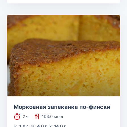
Морковная запеканка по-фински
2 ч.
103.0 ккал
Б:
3.0 г
Ж:
4.0 г
У:
14.0 г