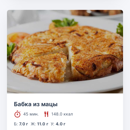
Бабка из мацы
45 мин.
148.0 ккал
Б:
7.0 г
Ж:
11.0 г
У:
4.0 г