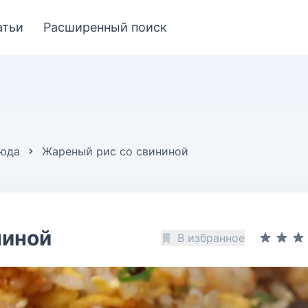
атьи
Расширенный поиск
люда
Жареный рис со свининой
ниной
В избранное