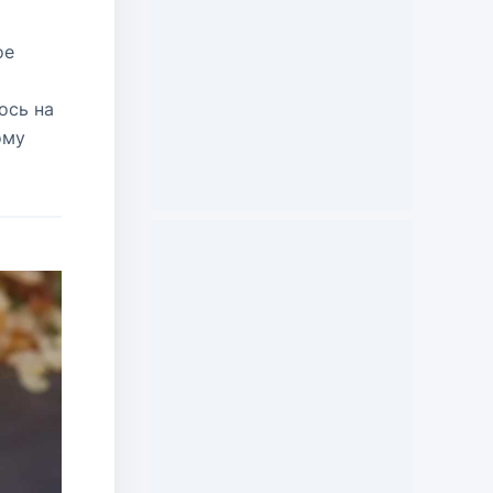
ое
ось на
ому