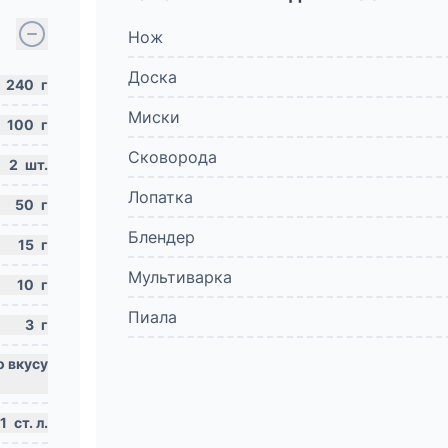
Нож
Доска
240
г
Миски
100
г
Сковорода
2
шт.
Лопатка
50
г
Блендер
15
г
Мультиварка
10
г
Пиала
3
г
1
ст. л.