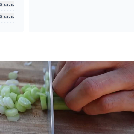
.5
ст. л.
.5
ст. л.