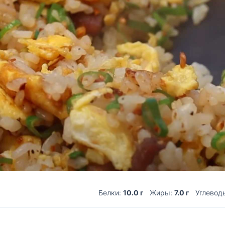
Белки:
10.0 г
Жиры:
7.0 г
Углевод