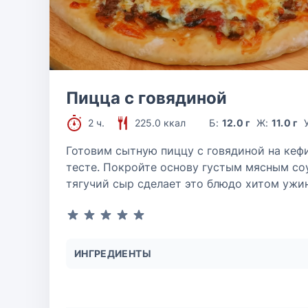
Пицца с говядиной
2 ч.
225.0 ккал
Б:
12.0 г
Ж:
11.0 г
Готовим сытную пиццу с говядиной на кеф
тесте. Покройте основу густым мясным со
тягучий сыр сделает это блюдо хитом ужин
ИНГРЕДИЕНТЫ