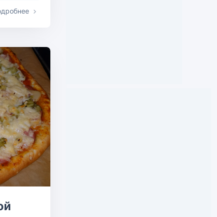
одробнее
ой