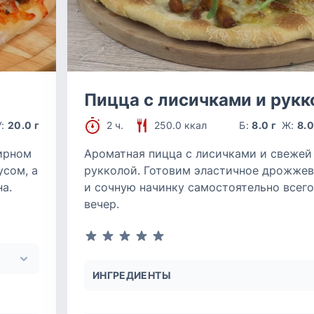
Пицца с лисичками и рукк
У:
20.0 г
2 ч.
250.0 ккал
Б:
8.0 г
Ж:
8.0
ирном
Ароматная пицца с лисичками и свежей
усом, а
рукколой. Готовим эластичное дрожжев
а.
и сочную начинку самостоятельно всего
вечер.
ИНГРЕДИЕНТЫ