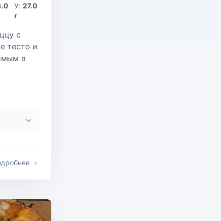
6.0
У:
27.0
г
ццу с
е тесто и
имым в
одробнее