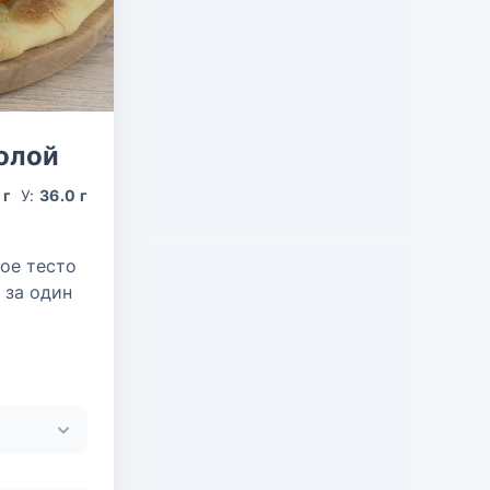
олой
 г
У:
36.0 г
ое тесто
 за один