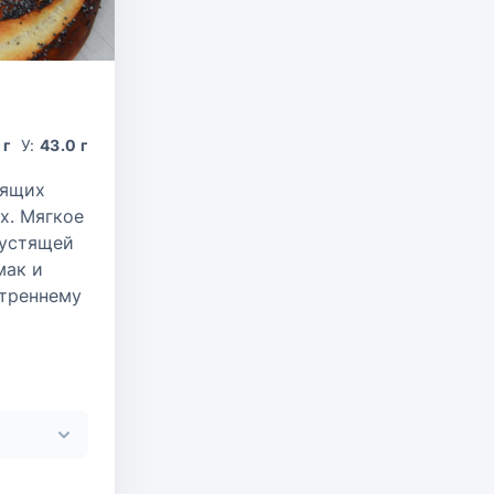
 г
У:
43.0 г
оящих
х. Мягкое
рустящей
мак и
утреннему