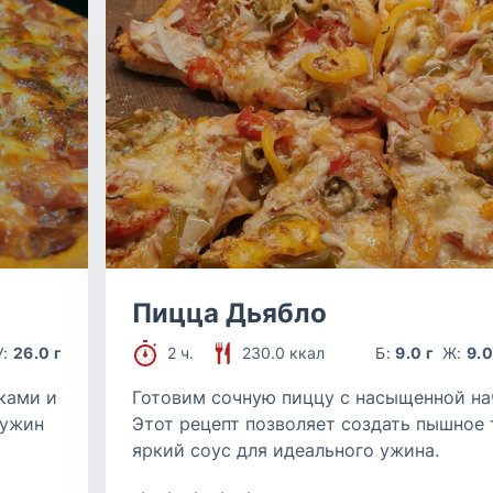
Пицца Дьябло
У:
26.0 г
2 ч.
230.0 ккал
Б:
9.0 г
Ж:
9.0
ками и
Готовим сочную пиццу с насыщенной на
 ужин
Этот рецепт позволяет создать пышное 
яркий соус для идеального ужина.