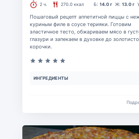
2 ч.
270.0 ккал
Б:
14.0 г
Ж:
13.0 г
Пошаговый рецепт аппетитной пиццы с не
куриным филе в соусе терияки. Готовим
эластичное тесто, обжариваем мясо в гус
глазури и запекаем в духовке до золотист
корочки.
ИНГРЕДИЕНТЫ
Подр