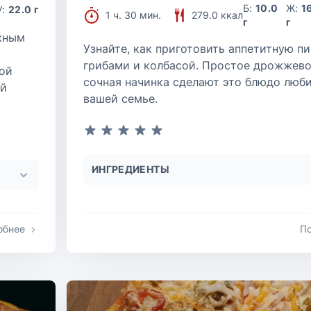
Б:
10.0
Ж:
1
У:
22.0 г
1 ч. 30 мин.
279.0 ккал
г
г
жным
Узнайте, как приготовить аппетитную пи
грибами и колбасой. Простое дрожжево
той
сочная начинка сделают это блюдо люб
ой
вашей семье.
ИНГРЕДИЕНТЫ
обнее
П