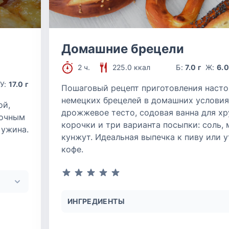
Домашние брецели
2 ч.
225.0 ккал
Б:
7.0 г
Ж:
6.0
У:
17.0 г
Пошаговый рецепт приготовления наст
немецких брецелей в домашних условия
ой,
дрожжевое тесто, содовая ванна для х
ночным
корочки и три варианта посыпки: соль, 
 ужина.
кунжут. Идеальная выпечка к пиву или 
кофе.
ИНГРЕДИЕНТЫ