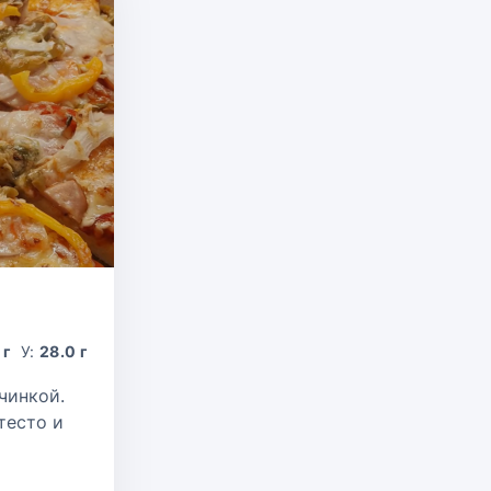
 г
У:
28.0 г
чинкой.
тесто и