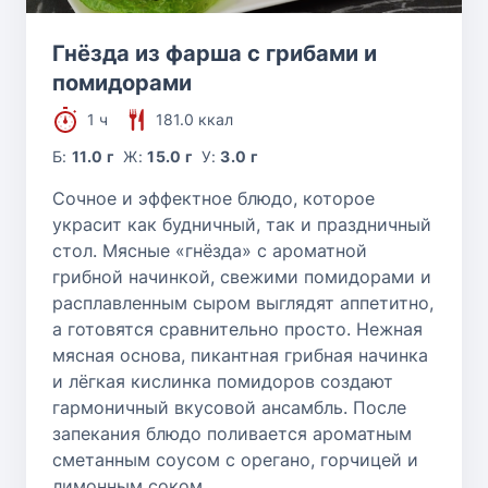
Гнёзда из фарша с грибами и
помидорами
1 ч
181.0 ккал
Б:
11.0 г
Ж:
15.0 г
У:
3.0 г
Сочное и эффектное блюдо, которое
украсит как будничный, так и праздничный
стол. Мясные «гнёзда» с ароматной
грибной начинкой, свежими помидорами и
расплавленным сыром выглядят аппетитно,
а готовятся сравнительно просто. Нежная
мясная основа, пикантная грибная начинка
и лёгкая кислинка помидоров создают
гармоничный вкусовой ансамбль. После
запекания блюдо поливается ароматным
сметанным соусом с орегано, горчицей и
лимонным соком.