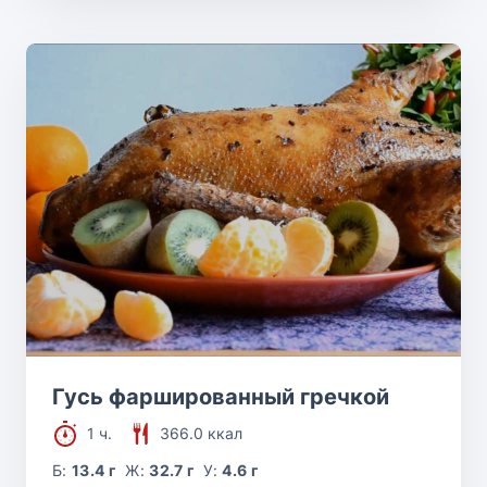
Гусь фаршированный гречкой
1 ч.
366.0 ккал
Б:
13.4 г
Ж:
32.7 г
У:
4.6 г