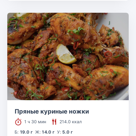
Пряные куриные ножки
1 ч 30 мин
214.0 ккал
Б:
19.0 г
Ж:
14.0 г
У:
5.0 г