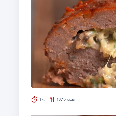
1 ч.
167.0 ккал