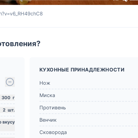
ch?v=v6_RH49chC8
отовления?
КУХОННЫЕ ПРИНАДЛЕЖНОСТИ
Нож
Миска
300
г
Противень
2
шт.
Венчик
Сковорода