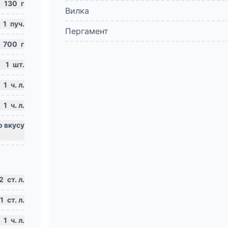
130
г
Вилка
1
пуч.
Пергамент
700
г
1
шт.
1
ч. л.
1
ч. л.
2
ст. л.
1
ст. л.
1
ч. л.