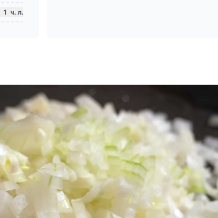
1
ч. л.