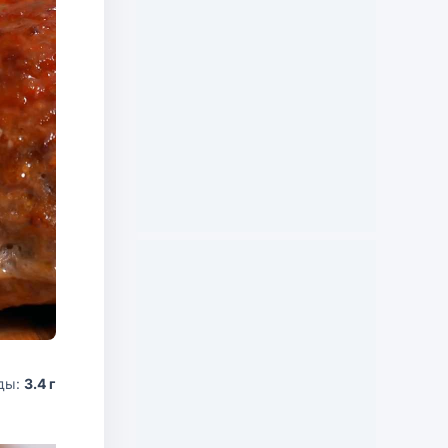
ды:
3.4 г