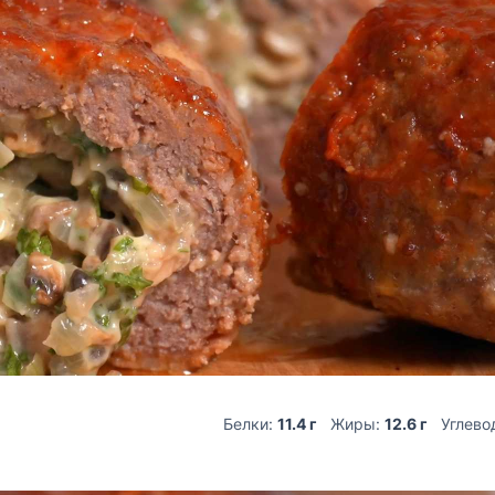
Белки:
11.4 г
Жиры:
12.6 г
Углево