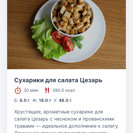
Сухарики для салата Цезарь
20 мин.
390.0 ккал
Б:
8.0 г
Ж:
18.0 г
У:
48.0 г
Хрустящие, ароматные сухарики для
салата Цезарь с чесноком и прованскими
травами — идеальное дополнение к салату.
Домашние гренки получаются намного