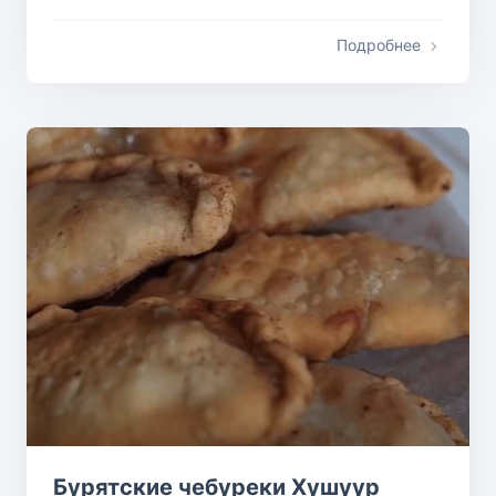
Подробнее
Бурятские чебуреки Хушуур