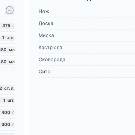
Нож
Доска
375
г
Миска
1
ч. л.
Кастрюля
180
мл
Сковорода
80
мл
Сито
2
ст. л.
1
шт.
400
г
300
г