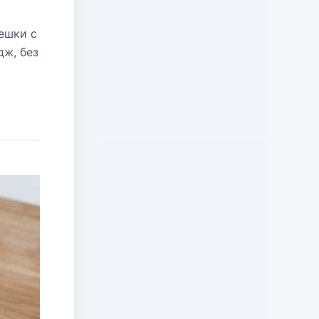
ешки с
дж, без