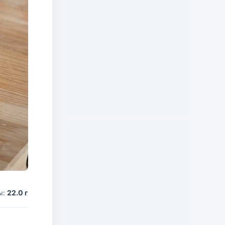
ы:
22.0 г