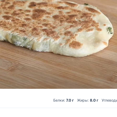
Белки:
7.0 г
Жиры:
8.0 г
Углевод