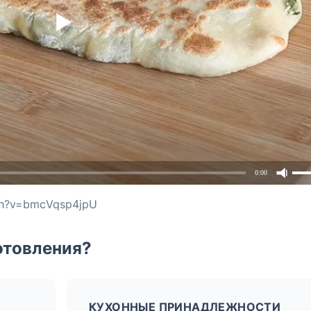
0:00
ch?v=bmcVqsp4jpU
отовления?
КУХОННЫЕ ПРИНАДЛЕЖНОСТИ