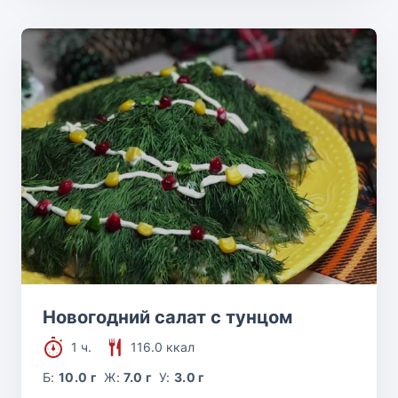
Новогодний салат с тунцом
1 ч.
116.0 ккал
Б:
10.0 г
Ж:
7.0 г
У:
3.0 г