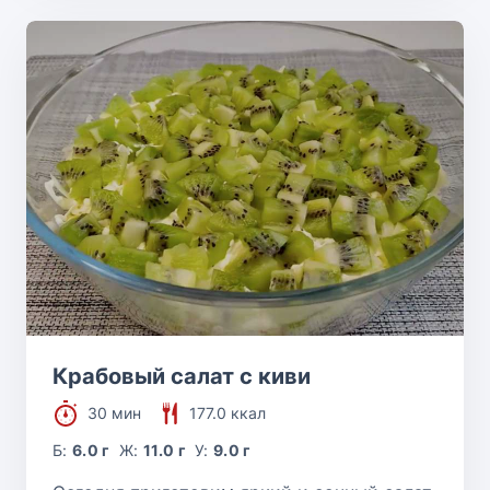
Крабовый салат с киви
30 мин
177.0 ккал
Б:
6.0 г
Ж:
11.0 г
У:
9.0 г