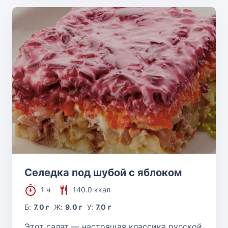
Селедка под шубой с яблоком
1 ч
140.0 ккал
Б:
7.0 г
Ж:
9.0 г
У:
7.0 г
Этот салат — настоящая классика русской