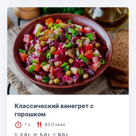
Классический винегрет с
горошком
1 ч.
83.0 ккал
Б:
2.0 г
Ж:
5.0 г
У:
9.0 г