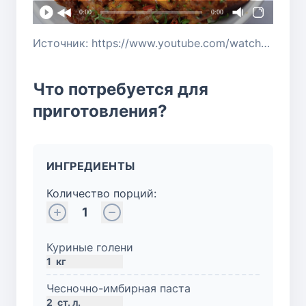
0:00
0:00
Источник: https://www.youtube.com/watch?v=HM6La5eZwQo
Что потребуется для
приготовления?
ИНГРЕДИЕНТЫ
Количество порций:
1
Куриные голени
1
кг
Чесночно-имбирная паста
2
ст. л.