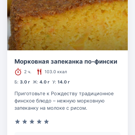
Морковная запеканка по-фински
2 ч.
103.0 ккал
Б:
3.0 г
Ж:
4.0 г
У:
14.0 г
Приготовьте к Рождеству традиционное
финское блюдо – нежную морковную
запеканку на молоке с рисом.