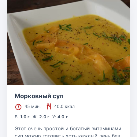
Морковный суп
45 мин.
40.0 ккал
Б:
1.0 г
Ж:
2.0 г
У:
4.0 г
Этот очень простой и богатый витаминами
суп можно готовить хоть каждый день без