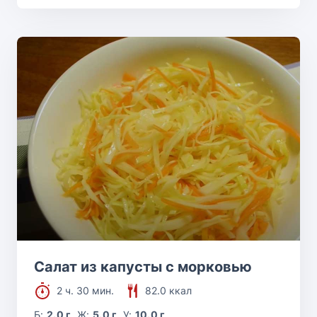
Салат из капусты с морковью
2 ч. 30 мин.
82.0 ккал
Б:
2.0 г
Ж:
5.0 г
У:
10.0 г