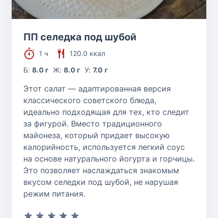
ПП селедка под шубой
1 ч
120.0 ккал
Б:
8.0 г
Ж:
8.0 г
У:
7.0 г
Этот салат — адаптированная версия
классического советского блюда,
идеально подходящая для тех, кто следит
за фигурой. Вместо традиционного
майонеза, который придает высокую
калорийность, используется легкий соус
на основе натурального йогурта и горчицы.
Это позволяет наслаждаться знакомым
вкусом селедки под шубой, не нарушая
режим питания.