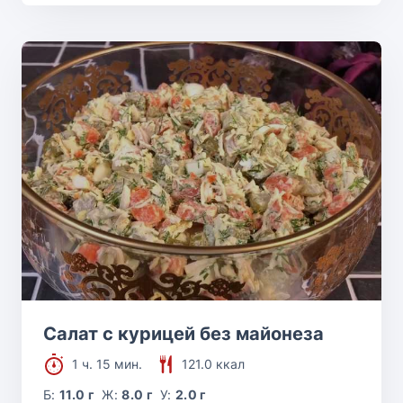
Салат с курицей без майонеза
1 ч. 15 мин.
121.0 ккал
Б:
11.0 г
Ж:
8.0 г
У:
2.0 г