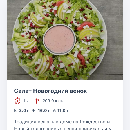
Салат Новогодний венок
1 ч.
209.0 ккал
Б:
3.0 г
Ж:
16.0 г
У:
11.0 г
Традиция вешать в доме на Рождество и
Новый год красивые венки привилась и у