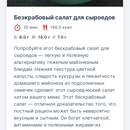
Безкрабовый салат для сыроедов
35 мин
186.0 ккал
Б:
8.0 г
Ж:
14.0 г
У:
7.0 г
Попробуйте этот бескрабовый салат для
сыроедов — легкую и полезную
альтернативу тяжелым майонезным
блюдам. Нежная текстура цветной
капусты, сладость кукурузы и пикантность
домашнего майонеза из подсолнечных
семечек сделают этот сыроедческий салат
хитом вашего меню. Этот бескрабовый
салат — отличное доказательство того, что
постный рацион может быть невероятно
вкусным и сытным. Он богат клетчаткой,
витаминами и полезными жирами из