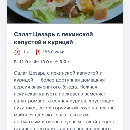
Салат Цезарь с пекинской
капустой и курицей
1 ч.
185.0 ккал
Б:
12.0 г
Ж:
13.0 г
У:
6.0 г
Салат Цезарь с пекинской капустой и
курицей — более доступная домашняя
версия знаменитого блюда. Нежная
пекинская капуста прекрасно заменяет
салат романо, а сочная курица, хрустящие
сухарики, сыр и горчичный соус на основе
майонеза делают салат сытным,
ароматным и очень вкусным. Такой рецепт
отлично подходит как для повседневного