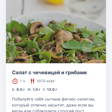
Салат с чечевицей и грибами
1 ч.
107.0 ккал
Б:
9.0 г
Ж:
1.0 г
У:
13.0 г
Побалуйте себя сытным фитнес-салатом,
который отлично насытит, даже если вы
веган или соблюдаете строгий пост.