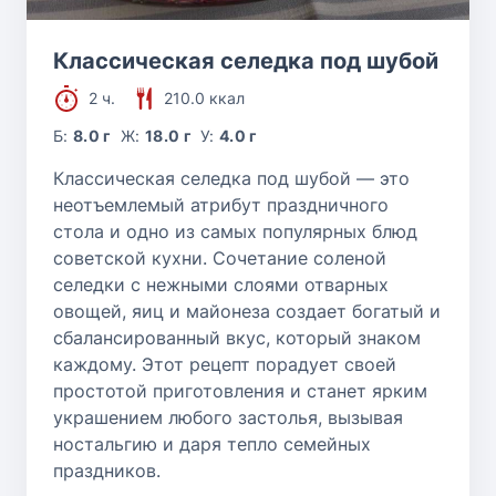
Классическая селедка под шубой
2 ч.
210.0 ккал
Б:
8.0 г
Ж:
18.0 г
У:
4.0 г
Классическая селедка под шубой — это
неотъемлемый атрибут праздничного
стола и одно из самых популярных блюд
советской кухни. Сочетание соленой
селедки с нежными слоями отварных
овощей, яиц и майонеза создает богатый и
сбалансированный вкус, который знаком
каждому. Этот рецепт порадует своей
простотой приготовления и станет ярким
украшением любого застолья, вызывая
ностальгию и даря тепло семейных
праздников.