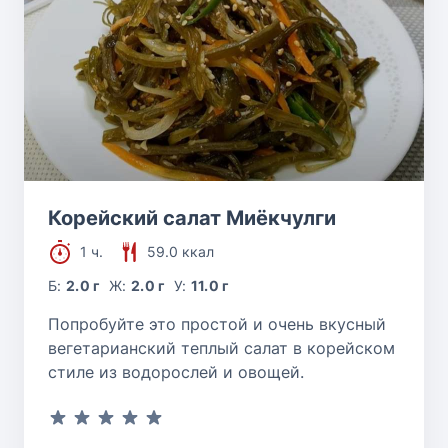
Корейский салат Миёкчулги
1 ч.
59.0 ккал
Б:
2.0 г
Ж:
2.0 г
У:
11.0 г
Попробуйте это простой и очень вкусный
вегетарианский теплый салат в корейском
стиле из водорослей и овощей.