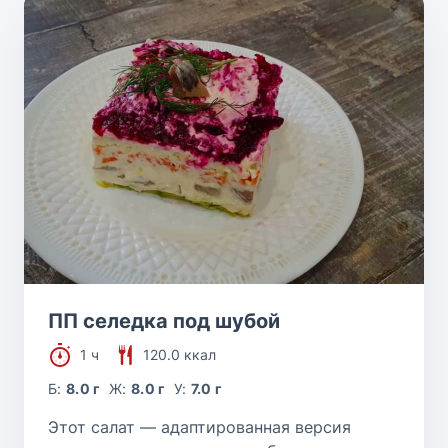
ПП селедка под шубой
1 ч
120.0 ккал
Б:
8.0 г
Ж:
8.0 г
У:
7.0 г
Этот салат — адаптированная версия