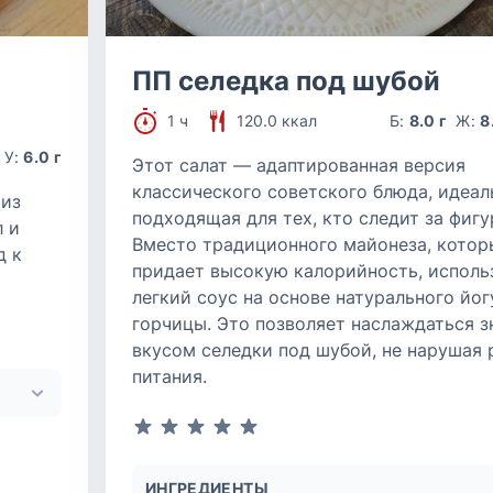
ПП селедка под шубой
1 ч
120.0 ккал
Б:
8.0 г
Ж:
8
У:
6.0 г
Этот салат — адаптированная версия
классического советского блюда, идеал
 из
подходящая для тех, кто следит за фигу
л и
Вместо традиционного майонеза, котор
д к
придает высокую калорийность, исполь
легкий соус на основе натурального йог
горчицы. Это позволяет наслаждаться 
вкусом селедки под шубой, не нарушая
питания.
ИНГРЕДИЕНТЫ