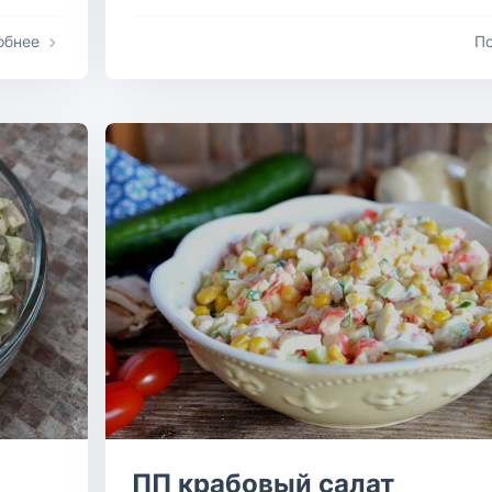
обнее
П
ПП крабовый салат