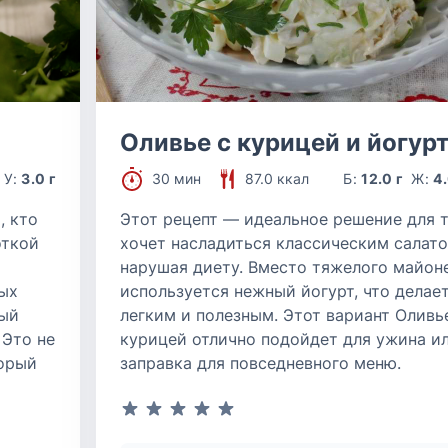
Оливье с курицей и йогур
У:
3.0 г
30 мин
87.0 ккал
Б:
12.0 г
Ж:
4.
, кто
Этот рецепт — идеальное решение для т
откой
хочет насладиться классическим салато
нарушая диету. Вместо тяжелого майон
ых
используется нежный йогурт, что делае
ный
легким и полезным. Этот вариант Оливь
 Это не
курицей отлично подойдет для ужина ил
торый
заправка для повседневного меню.