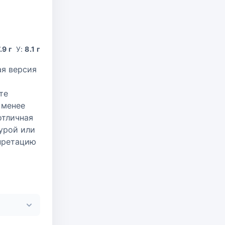
.9 г
У:
8.1 г
ая версия
те
 менее
отличная
гурой или
претацию