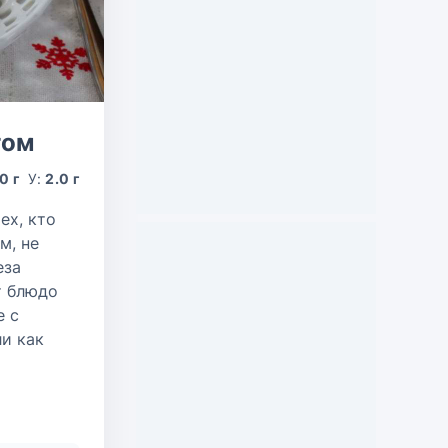
том
0 г
У:
2.0 г
ех, кто
м, не
еза
т блюдо
е с
и как