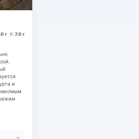
.0 г
У:
7.0 г
ьно
рой.
ый
зуется
урта и
знакомым
 режим