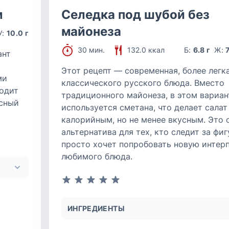
м
Селедка под шубой без
майонеза
У:
10.0 г
30 мин.
132.0 ккал
Б:
6.8 г
Ж:
7
ант
Этот рецепт — современная, более легк
ми
классического русского блюда. Вместо
ходит
традиционного майонеза, в этом вариан
усный
используется сметана, что делает салат
калорийным, но не менее вкусным. Это 
альтернатива для тех, кто следит за фи
просто хочет попробовать новую интер
любимого блюда.
ИНГРЕДИЕНТЫ