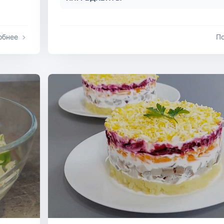
обнее
П