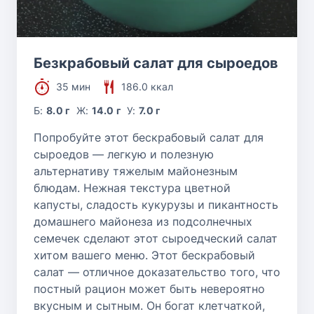
Безкрабовый салат для сыроедов
35 мин
186.0 ккал
Б:
8.0 г
Ж:
14.0 г
У:
7.0 г
Попробуйте этот бескрабовый салат для
сыроедов — легкую и полезную
альтернативу тяжелым майонезным
блюдам. Нежная текстура цветной
капусты, сладость кукурузы и пикантность
домашнего майонеза из подсолнечных
семечек сделают этот сыроедческий салат
хитом вашего меню. Этот бескрабовый
салат — отличное доказательство того, что
постный рацион может быть невероятно
вкусным и сытным. Он богат клетчаткой,