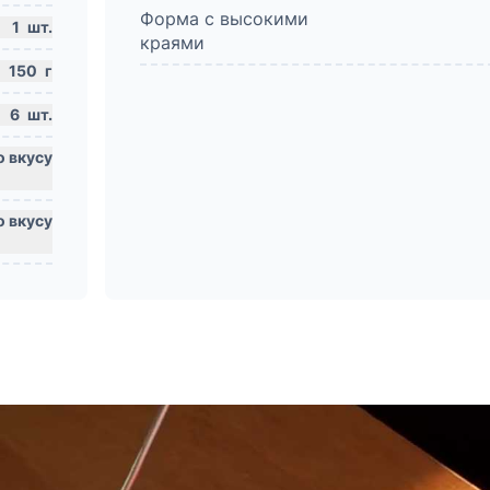
Форма с высокими
1
шт.
краями
150
г
6
шт.