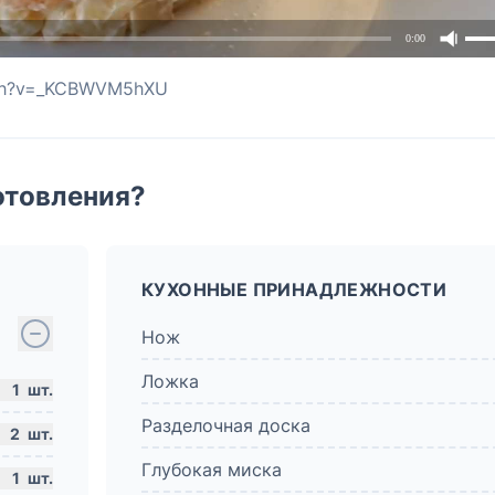
0:00
tch?v=_KCBWVM5hXU
отовления?
КУХОННЫЕ ПРИНАДЛЕЖНОСТИ
Нож
Ложка
1
шт.
Разделочная доска
2
шт.
Глубокая миска
1
шт.