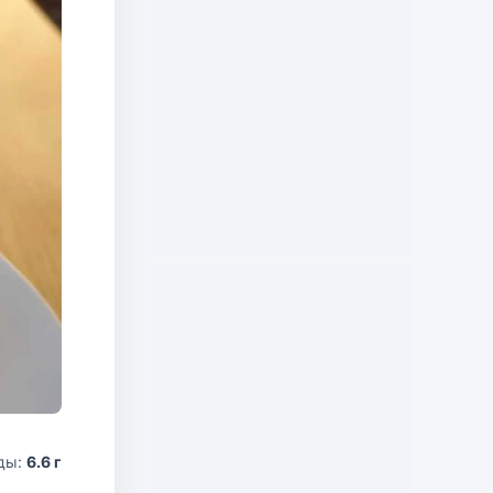
ды:
6.6 г