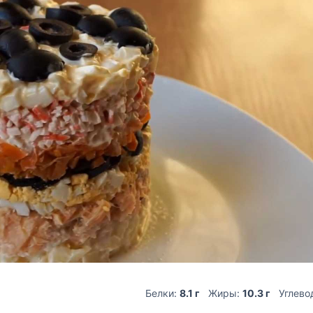
Белки:
8.1 г
Жиры:
10.3 г
Углево