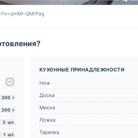
tch?v=qmMr-QMrPag
отовления?
КУХОННЫЕ ПРИНАДЛЕЖНОСТИ
Нож
Доска
200
г
Миска
200
г
Ложка
2
шт.
Тарелка
1
шт.