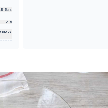
.5
бан.
2
л