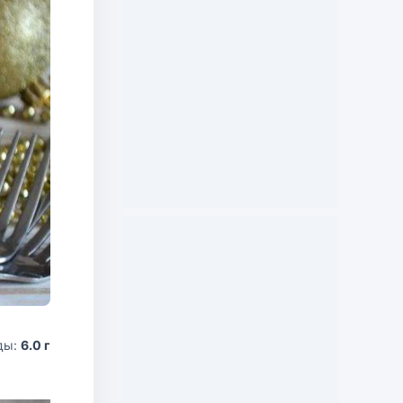
ды:
6.0 г