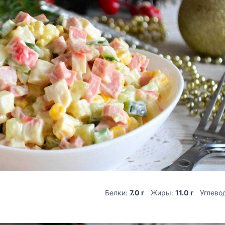
Белки:
7.0 г
Жиры:
11.0 г
Углево