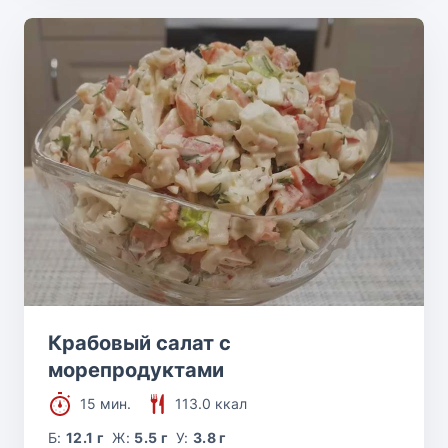
Крабовый салат с
морепродуктами
15 мин.
113.0 ккал
Б:
12.1 г
Ж:
5.5 г
У:
3.8 г