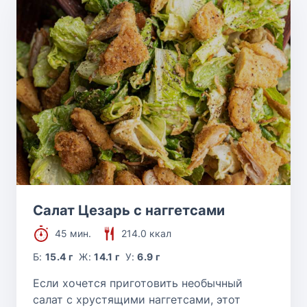
Салат Цезарь с наггетсами
45 мин.
214.0 ккал
Б:
15.4 г
Ж:
14.1 г
У:
6.9 г
Если хочется приготовить необычный
салат с хрустящими наггетсами, этот