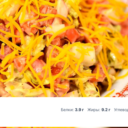
Белки:
3.9 г
Жиры:
9.2 г
Углево