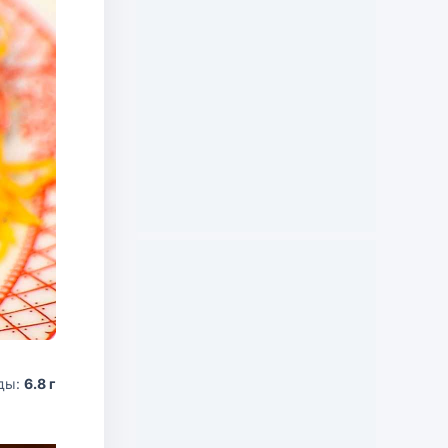
ды:
6.8 г