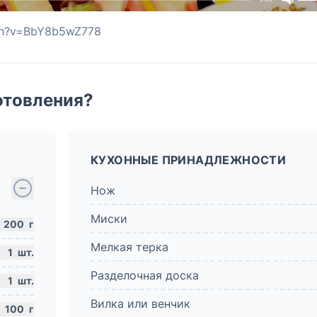
tch?v=BbY8b5wZ778
отовления?
КУХОННЫЕ ПРИНАДЛЕЖНОСТИ
Нож
Миски
200
г
Мелкая терка
1
шт.
Разделочная доска
1
шт.
Вилка или венчик
100
г