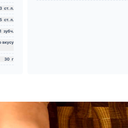
3
ст. л.
.5
ст. л.
1
зубч.
30
г