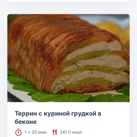
Террин с куриной грудкой в
беконе
1 ч 30 мин
241.0 ккал