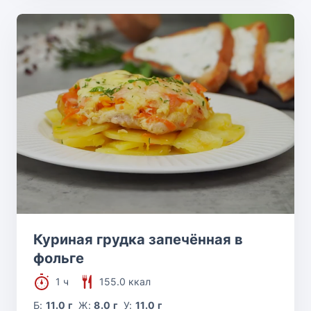
Куриная грудка запечённая в
фольге
1 ч
155.0 ккал
Б:
11.0 г
Ж:
8.0 г
У:
11.0 г