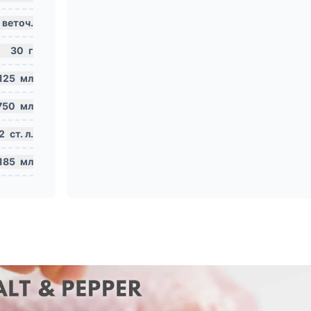
веточ.
30
г
125
мл
750
мл
2
ст. л.
185
мл