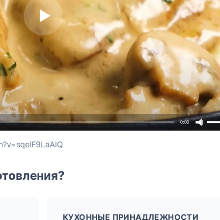
0:00
h?v=sqelF9LaAlQ
отовления?
КУХОННЫЕ ПРИНАДЛЕЖНОСТИ