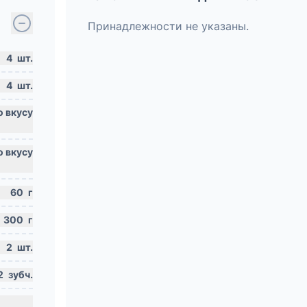
Принадлежности не указаны.
4
шт.
4
шт.
60
г
300
г
2
шт.
2
зубч.