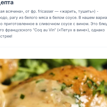
епта
ая всячина», от фр. fricasser — «жарить, тушить») -
до, рагу из белого мяса в белом соусе. В нашем вариа
о приготовленное в сливочном соусе с вином. Это блю
о французского “Coq au Vin” («Петух в вине»), однако
стрее!