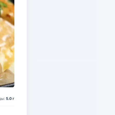
ды:
5.0 г