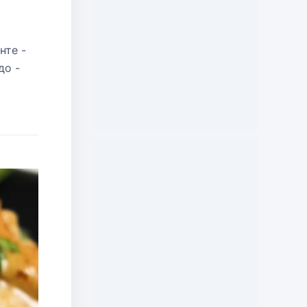
нте -
до -