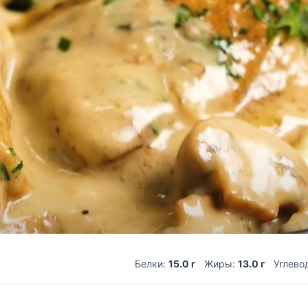
Белки:
15.0 г
Жиры:
13.0 г
Углево