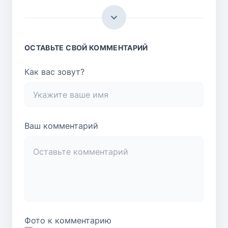
Не поняла, почему в списке инг ...
Администратор
Добрый вечер! Спасибо, что указали на
недочет в рецепте. Уже все поправили!
ОСТАВЬТЕ СВОЙ КОММЕНТАРИЙ
Ответить
Как вас зовут?
Галина
В ингредиентах указано одно филе курицы,
а в приготовлении используется только
половина филе, значит, и в ингредиентах
Ваш комментарий
должно быть 1/2 филе.
Ответить
Фото к комментарию