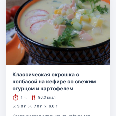
Классическая окрошка с
колбасой на кефире со свежим
огурцом и картофелем
1 ч.
96.0 ккал
Б:
3.0 г
Ж:
7.0 г
У:
6.0 г
Классическая окрошка на кефире (со