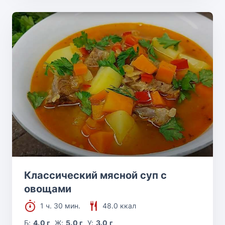
Классический мясной суп с
овощами
1 ч. 30 мин.
48.0 ккал
Б:
4.0 г
Ж:
5.0 г
У:
3.0 г