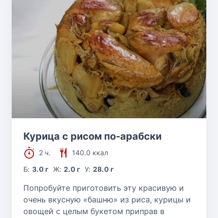
Курица с рисом по-арабски
2 ч.
140.0 ккал
Б:
3.0 г
Ж:
2.0 г
У:
28.0 г
Попробуйте приготовить эту красивую и
очень вкусную «башню» из риса, курицы и
овощей с целым букетом приправ в