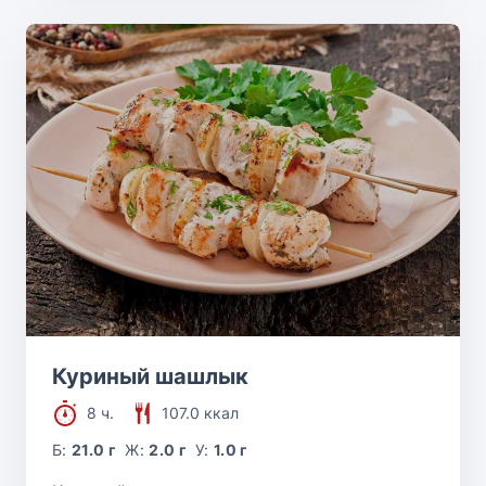
Куриный шашлык
8 ч.
107.0 ккал
Б:
21.0 г
Ж:
2.0 г
У:
1.0 г