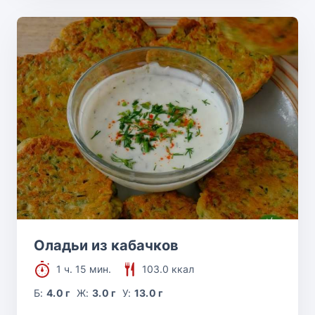
Оладьи из кабачков
1 ч. 15 мин.
103.0 ккал
Б:
4.0 г
Ж:
3.0 г
У:
13.0 г