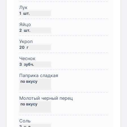
Лук
1
шт.
Яйцо
2
шт.
Укроп
20
г
Чеснок
3
зубч.
Паприка сладкая
Молотый черный перец
Соль
2
ч. л.