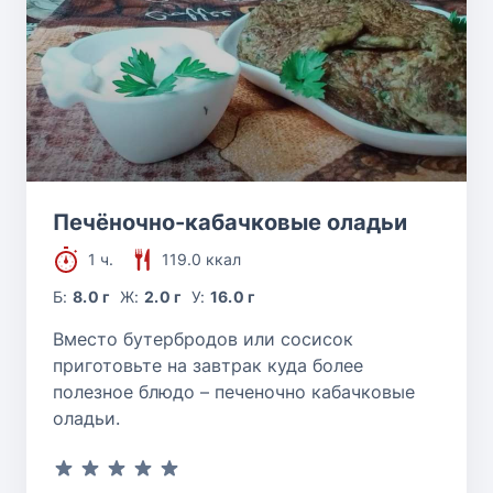
Печёночно-кабачковые оладьи
1 ч.
119.0 ккал
Б:
8.0 г
Ж:
2.0 г
У:
16.0 г
Вместо бутербродов или сосисок
приготовьте на завтрак куда более
полезное блюдо – печеночно кабачковые
оладьи.