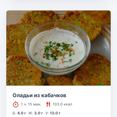
Оладьи из кабачков
1 ч. 15 мин.
103.0 ккал
Б:
4.0 г
Ж:
3.0 г
У:
13.0 г