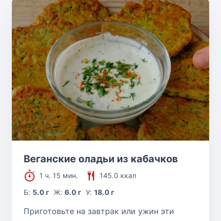
Веганские оладьи из кабачков
1 ч. 15 мин.
145.0 ккал
Б:
5.0 г
Ж:
6.0 г
У:
18.0 г
Приготовьте на завтрак или ужин эти