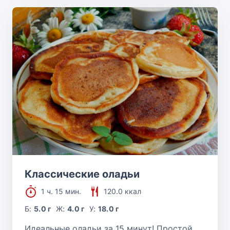
Классические оладьи
1 ч. 15 мин.
120.0 ккал
Б:
5.0 г
Ж:
4.0 г
У:
18.0 г
Идеальные оладьи за 15 минут! Простой