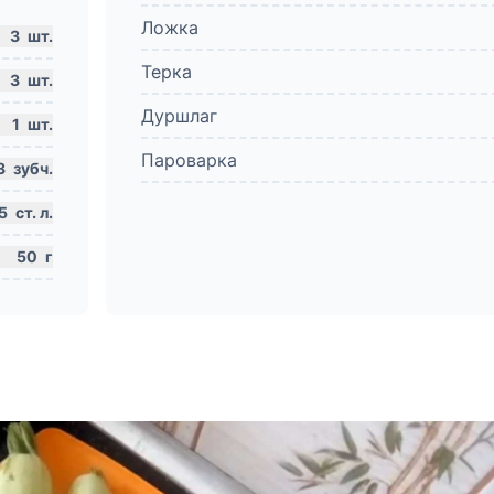
Ложка
3
шт.
Терка
3
шт.
Дуршлаг
1
шт.
Пароварка
3
зубч.
5
ст. л.
50
г