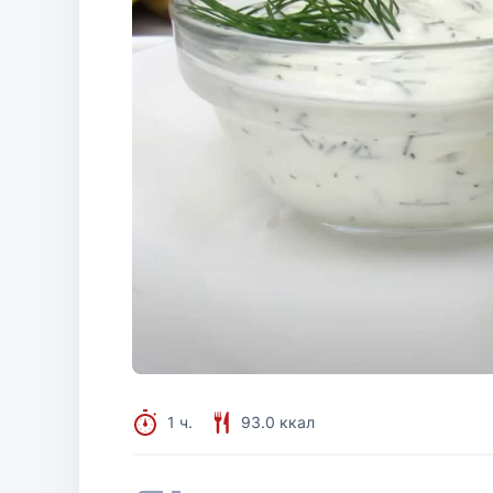
1 ч.
93.0 ккал