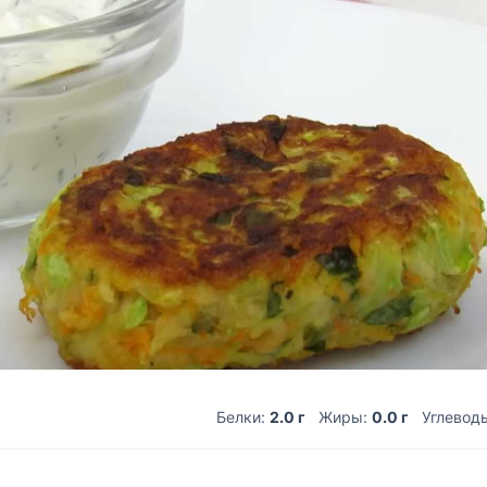
Белки:
2.0 г
Жиры:
0.0 г
Углевод