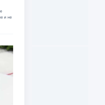
те
е и не