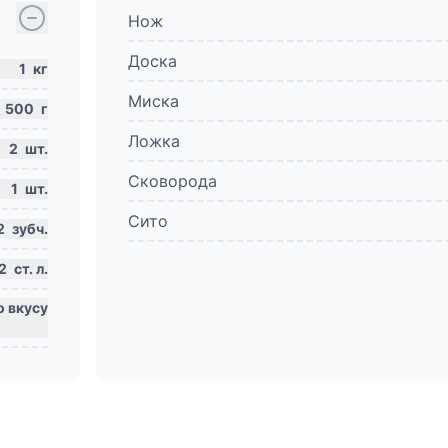
Нож
Доска
1
кг
Миска
500
г
Ложка
2
шт.
Сковорода
1
шт.
Сито
2
зубч.
2
ст. л.