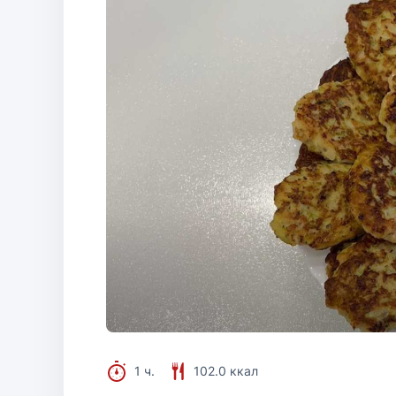
1 ч.
102.0 ккал