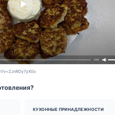
0:00
ch?v=ZJnRDy7yX0o
отовления?
КУХОННЫЕ ПРИНАДЛЕЖНОСТИ