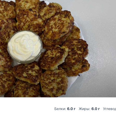
Белки:
6.0 г
Жиры:
6.0 г
Углево