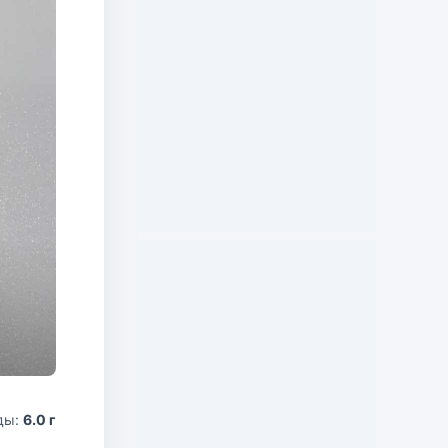
ды:
6.0 г