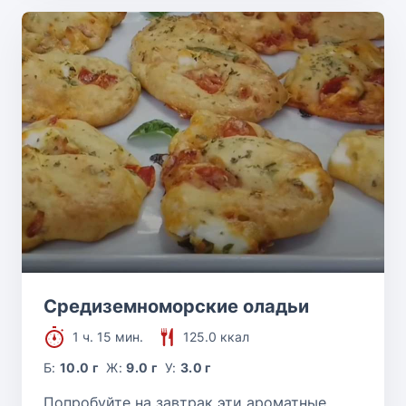
Средиземноморские оладьи
1 ч. 15 мин.
125.0 ккал
Б:
10.0 г
Ж:
9.0 г
У:
3.0 г
Попробуйте на завтрак эти ароматные