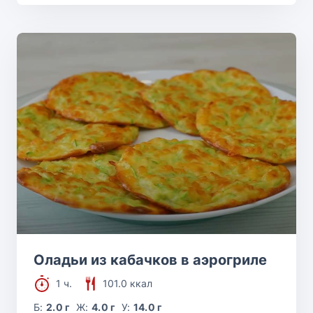
Оладьи из кабачков в аэрогриле
1 ч.
101.0 ккал
Б:
2.0 г
Ж:
4.0 г
У:
14.0 г