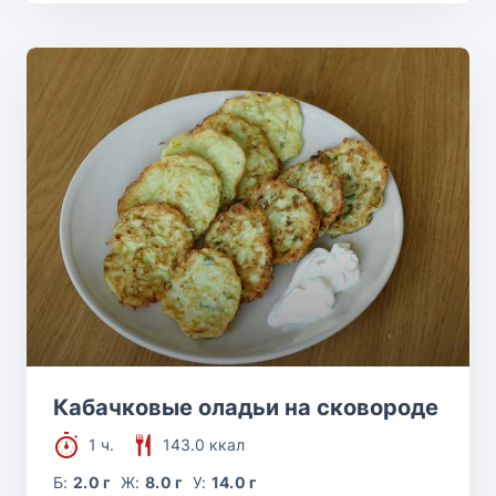
Кабачковые оладьи на сковороде
1 ч.
143.0 ккал
Б:
2.0 г
Ж:
8.0 г
У:
14.0 г