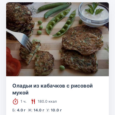
Оладьи из кабачков с рисовой
мукой
1 ч.
180.0 ккал
Б:
4.0 г
Ж:
14.0 г
У:
10.0 г