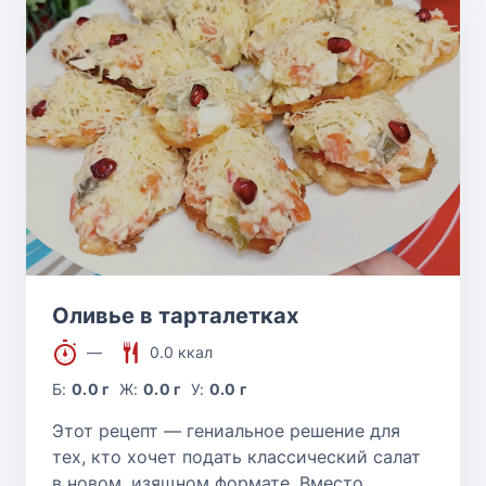
Оливье в тарталетках
—
0.0 ккал
Б:
0.0 г
Ж:
0.0 г
У:
0.0 г
Этот рецепт — гениальное решение для
тех, кто хочет подать классический салат
в новом, изящном формате. Вместо