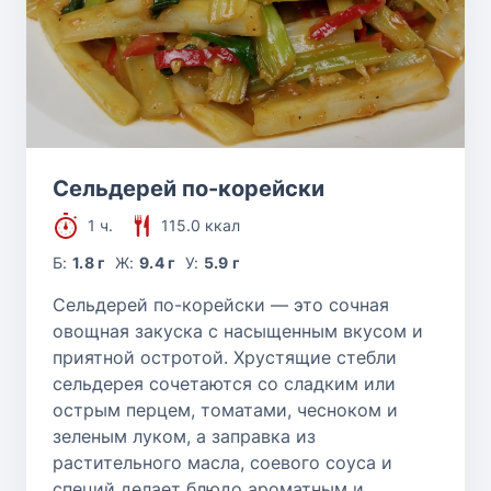
Сельдерей по-корейски
1 ч.
115.0 ккал
Б:
1.8 г
Ж:
9.4 г
У:
5.9 г
Сельдерей по-корейски — это сочная
овощная закуска с насыщенным вкусом и
приятной остротой. Хрустящие стебли
сельдерея сочетаются со сладким или
острым перцем, томатами, чесноком и
зеленым луком, а заправка из
растительного масла, соевого соуса и
специй делает блюдо ароматным и