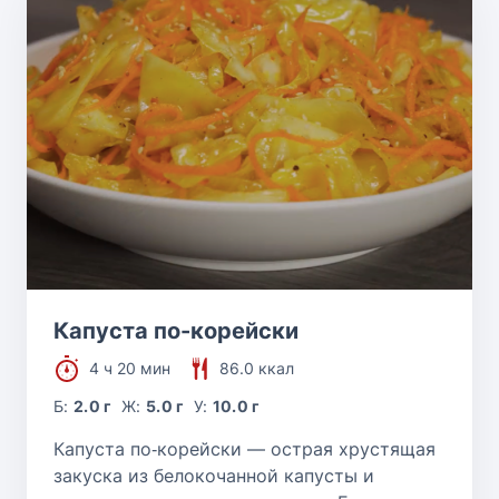
Капуста по-корейски
4 ч 20 мин
86.0 ккал
Б:
2.0 г
Ж:
5.0 г
У:
10.0 г
Капуста по‑корейски — острая хрустящая
закуска из белокочанной капусты и