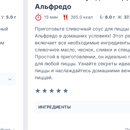
Альфредо
У:
5.0 г
15 мин
385.0 ккал
Б:
8.0 г
Ж:
37.
тный
Приготовьте сливочный соус для пиццы
Альфредо в домашних условиях! Этот р
ым
включает все необходимые ингредиенты
сливочное масло, чеснок, сливки и спец
Простой в приготовлении, он идеально 
для любой пиццы. Узнайте секреты иде
пиццы и наслаждайтесь домашними веч
пиццей.
ИНГРЕДИЕНТЫ
обнее
П