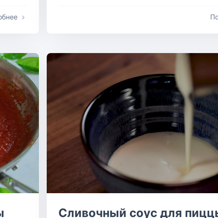
обнее
П
ы
Сливочный соус для пицц