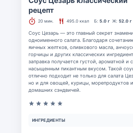
Соус Цезарь классический
рецепт
20 мин.
495.0 ккал
Б:
5.0 г
Ж:
52.0 г
Соус Цезарь — это главный секрет знамен
одноименного салата. Благодаря сочетани
яичных желтков, оливкового масла, анчоус
горчицы и других классических ингредиен
заправка получается густой, ароматной и с
насыщенным пикантным вкусом. Такой соу
отлично подходит не только для салата Цез
но и для овощей, курицы, морепродуктов 
домашних сэндвичей.
ИНГРЕДИЕНТЫ