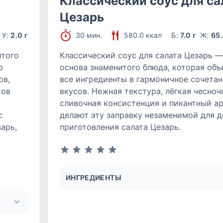
Классический соус для са
Цезарь
У:
2.0 г
30 мин.
580.0 ккал
Б:
7.0 г
Ж:
65.
итого
Классический соус для салата Цезарь —
ю
основа знаменитого блюда, которая объ
ов,
все ингредиенты в гармоничное сочета
тов
вкусов. Нежная текстура, лёгкая чесноч
сливочная консистенция и пикантный а
с
делают эту заправку незаменимой для 
арь,
приготовления салата Цезарь.
и
ИНГРЕДИЕНТЫ