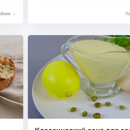
обнее
П