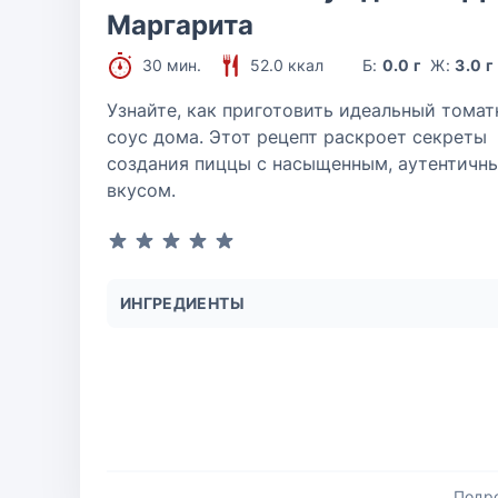
Маргарита
30 мин.
52.0 ккал
Б:
0.0 г
Ж:
3.0 г
Узнайте, как приготовить идеальный тома
соус дома. Этот рецепт раскроет секреты
создания пиццы с насыщенным, аутентичн
вкусом.
ИНГРЕДИЕНТЫ
Подр