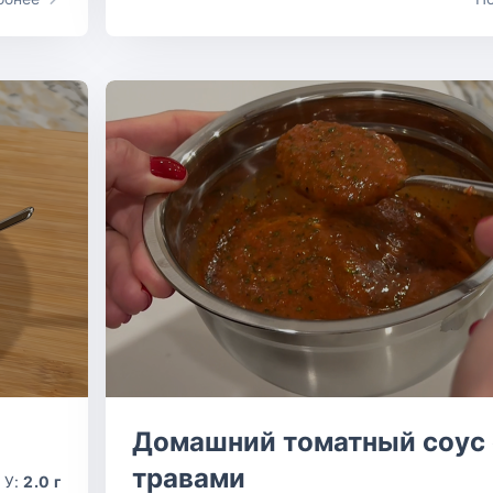
Домашний томатный соус 
травами
У:
2.0 г