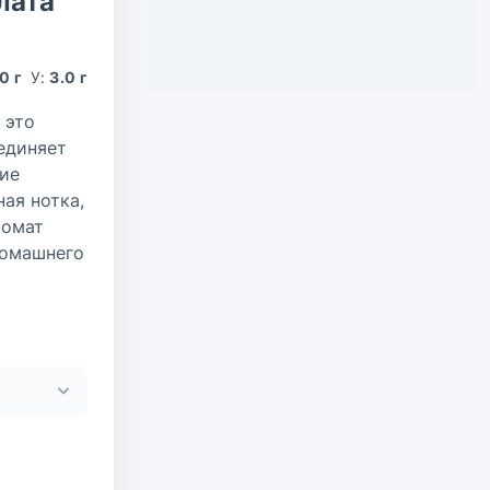
лата
0 г
У:
3.0 г
 это
единяет
ние
ная нотка,
ромат
домашнего