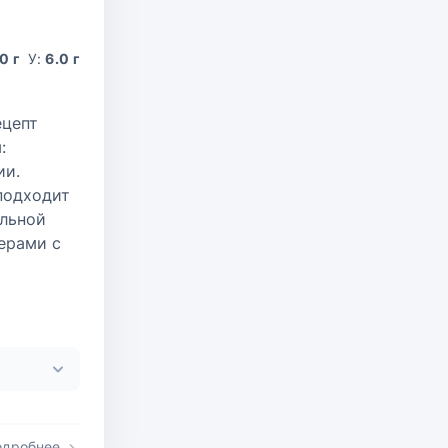
0 г
У:
6.0 г
ецепт
:
ии.
подходит
альной
ерами с
одробнее