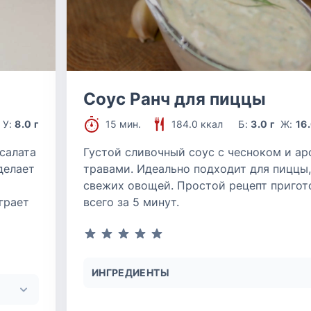
Соус Ранч для пиццы
У:
8.0 г
15 мин.
184.0 ккал
Б:
3.0 г
Ж:
16.
салата
Густой сливочный соус с чесноком и а
делает
травами. Идеально подходит для пиццы,
свежих овощей. Простой рецепт пригот
грает
всего за 5 минут.
ИНГРЕДИЕНТЫ