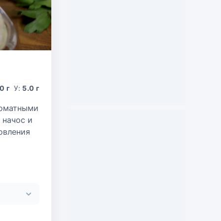
0 г
У:
5.0 г
роматными
 начос и
овления