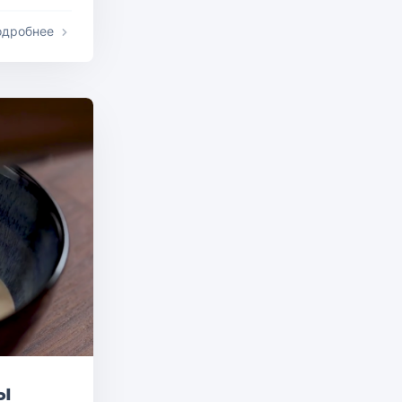
одробнее
ы