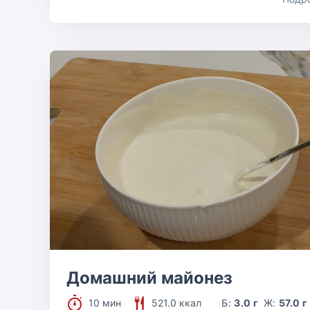
Домашний майонез
10 мин
521.0 ккал
Б:
3.0 г
Ж:
57.0 г