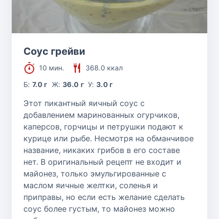
Соус грейви
10 мин.
368.0 ккал
Б:
7.0 г
Ж:
36.0 г
У:
3.0 г
Этот пикантный яичный соус с
добавлением маринованных огурчиков,
каперсов, горчицы и петрушки подают к
курице или рыбе. Несмотря на обманчивое
название, никаких грибов в его составе
нет. В оригинальный рецепт не входит и
майонез, только эмульгированные с
маслом яичные желтки, соленья и
приправы, но если есть желание сделать
соус более густым, то майонез можно