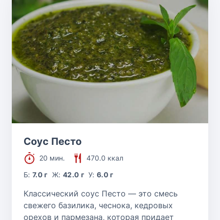
Соус Песто
20 мин.
470.0 ккал
Б:
7.0 г
Ж:
42.0 г
У:
6.0 г
Классический соус Песто — это смесь
свежего базилика, чеснока, кедровых
орехов и пармезана, которая придает