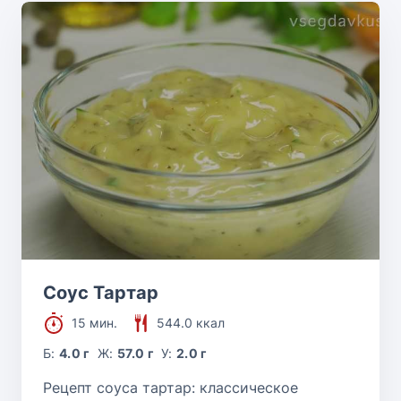
Соус Тартар
15 мин.
544.0 ккал
Б:
4.0 г
Ж:
57.0 г
У:
2.0 г
Рецепт соуса тартар: классическое