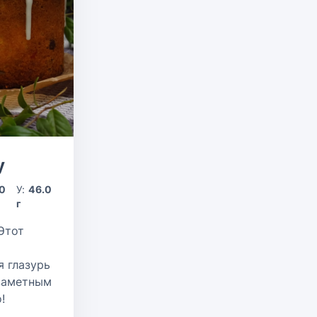
у
.0
У:
46.0
г
Этот
я глазурь
 заметным
!