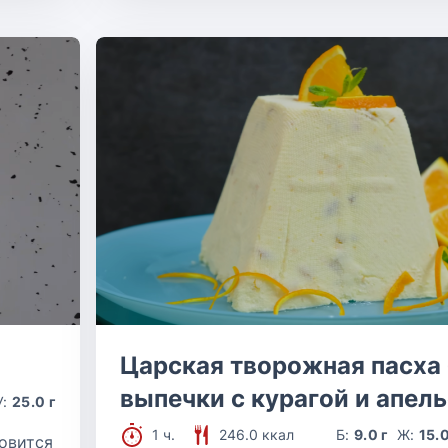
Царская творожная пасха 
выпечки с курагой и апел
У:
25.0 г
1 ч.
246.0 ккал
Б:
9.0 г
Ж:
15.0
овится