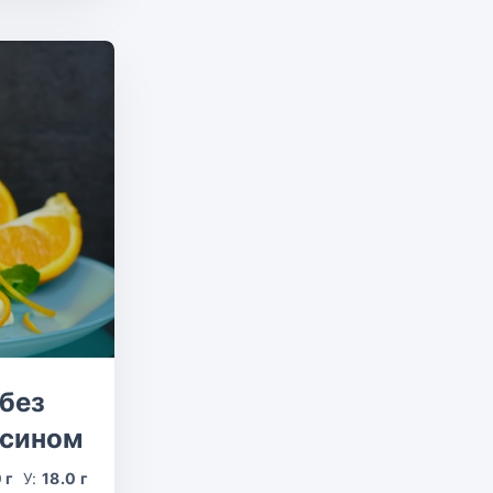
без
ьсином
 г
У:
18.0 г