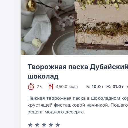
Творожная пасха Дубайски
шоколад
2 ч.
450.0 ккал
Б:
10.0 г
Ж:
31.0 г
Нежная творожная пасха в шоколадном ко
хрустящей фисташковой начинкой. Пошаг
рецепт модного десерта.