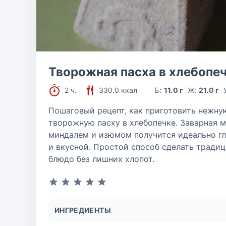
Творожная пасха в хлебопе
2 ч.
330.0 ккал
Б:
11.0 г
Ж:
21.0 г
Пошаговый рецепт, как приготовить нежну
творожную пасху в хлебопечке. Заварная м
миндалем и изюмом получится идеально г
и вкусной. Простой способ сделать тради
блюдо без лишних хлопот.
ИНГРЕДИЕНТЫ