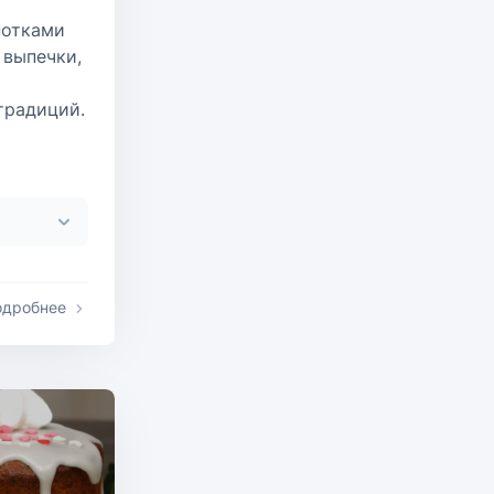
нотками
 выпечки,
традиций.
одробнее