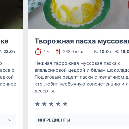
чке
Творожная пасха муссова
У:
23.0 г
1 ч.
262.0 ккал
Б:
10.0 г
Ж:
16.0
ю
Нежная творожная муссовая пасха с
асса с
апельсиновой цедрой и белым шоколад
ладкой
Пошаговый рецепт пасхи с желатином дл
ционное
кто любит необычную консистенцию и л
десерты.
ИНГРЕДИЕНТЫ