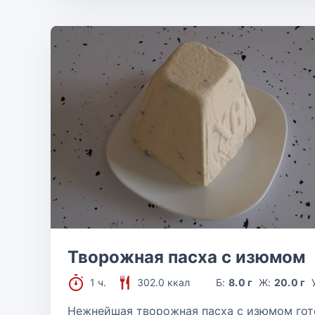
Творожная пасха с изюмом
1 ч.
302.0 ккал
Б:
8.0 г
Ж:
20.0 г
Нежнейшая творожная пасха с изюмом гот