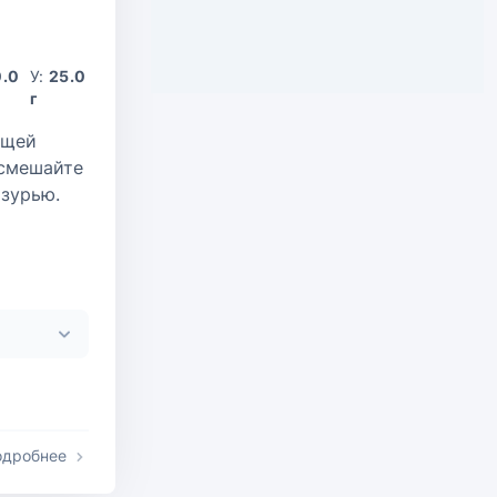
0.0
У:
25.0
г
ящей
 смешайте
азурью.
одробнее