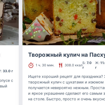
й
Творожный кулич на Пасх
Б:
7.0
Ж:
11
1 ч. 30 мин.
308.0 ккал
г
г
У:
33.0 г
Ищете хороший рецепт для праздника? 
рпусе с
творожный кулич с цукатами и изюмом
овый
получается невероятно нежным. Проста
и яркое украшение сделают его самым
на столе. Быстро, просто и очень вкусно