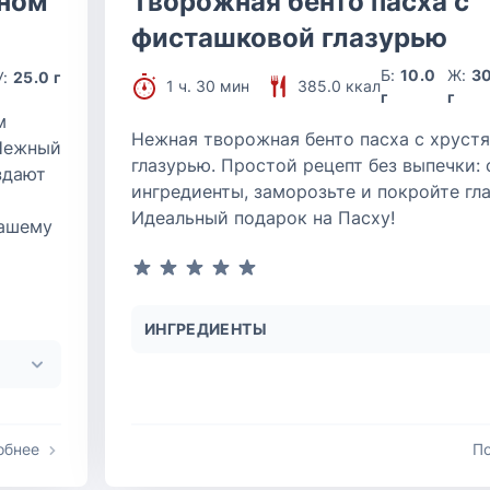
дном
Творожная бенто пасха с
фисташковой глазурью
Б:
10.0
Ж:
3
У:
25.0 г
1 ч. 30 мин
385.0 ккал
г
г
м
Нежная творожная бенто пасха с хруст
 Нежный
глазурью. Простой рецепт без выпечки:
здают
ингредиенты, заморозьте и покройте гл
Идеальный подарок на Пасху!
нашему
ИНГРЕДИЕНТЫ
обнее
П