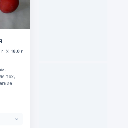
я
 г
У:
18.0 г
ом.
я тех,
егкие