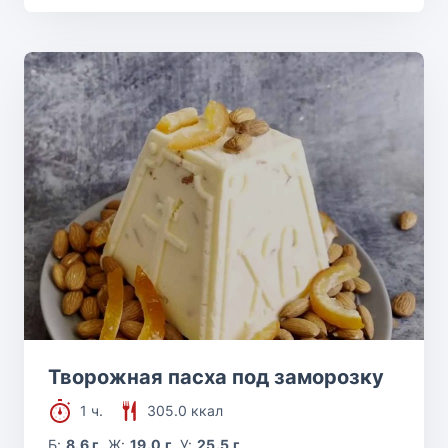
Творожная пасха под заморозку
1 ч.
305.0 ккал
Б:
8.6 г
Ж:
19.0 г
У:
25.5 г