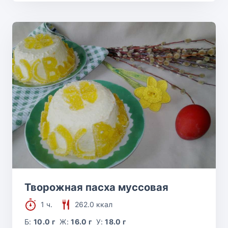
Творожная пасха муссовая
1 ч.
262.0 ккал
Б:
10.0 г
Ж:
16.0 г
У:
18.0 г