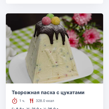
Творожная пасха с цукатами
1 ч.
328.0 ккал
Б:
8.8 г
Ж:
21.0 г
У:
26.0 г