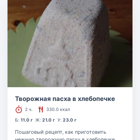
Творожная пасха в хлебопечке
2 ч.
330.0 ккал
Б:
11.0 г
Ж:
21.0 г
У:
23.0 г
Пошаговый рецепт, как приготовить
нежную творожную пасху в хлебопечке.