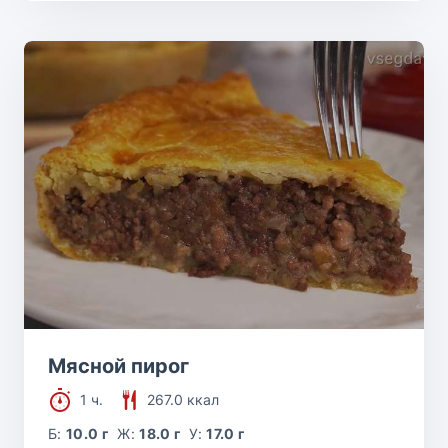
Мясной пирог
1 ч.
267.0 ккал
Б:
10.0 г
Ж:
18.0 г
У:
17.0 г