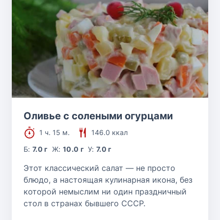
Оливье с солеными огурцами
1 ч. 15 м.
146.0 ккал
Б:
7.0 г
Ж:
10.0 г
У:
7.0 г
Этот классический салат — не просто
блюдо, а настоящая кулинарная икона, без
которой немыслим ни один праздничный
стол в странах бывшего СССР.