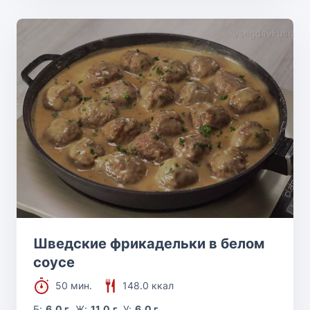
Шведские фрикадельки в белом
соусе
50 мин.
148.0 ккал
Б:
6.0 г
Ж:
11.0 г
У:
6.0 г