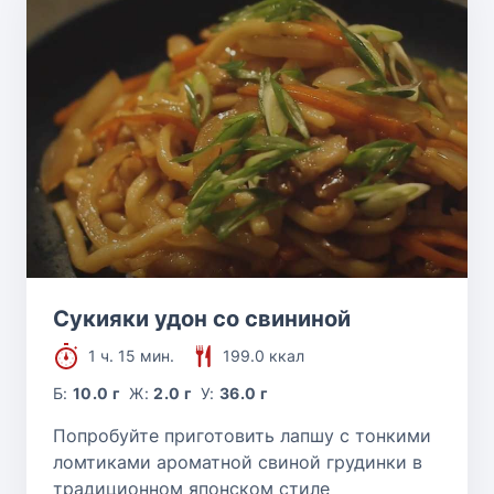
Сукияки удон со свининой
1 ч. 15 мин.
199.0 ккал
Б:
10.0 г
Ж:
2.0 г
У:
36.0 г
Попробуйте приготовить лапшу с тонкими
ломтиками ароматной свиной грудинки в
традиционном японском стиле