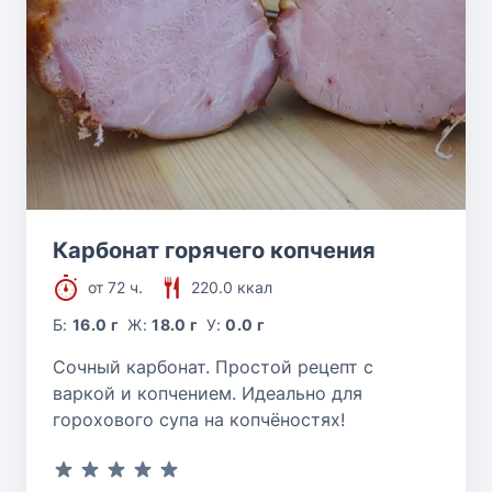
Карбонат горячего копчения
от 72 ч.
220.0 ккал
Б:
16.0 г
Ж:
18.0 г
У:
0.0 г
Сочный карбонат. Простой рецепт с
варкой и копчением. Идеально для
горохового супа на копчёностях!