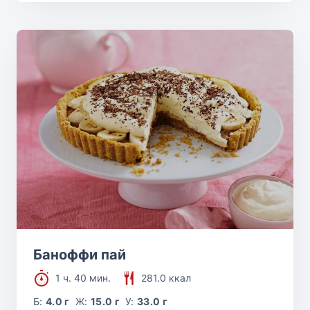
Баноффи пай
1 ч. 40 мин.
281.0 ккал
Б:
4.0 г
Ж:
15.0 г
У:
33.0 г