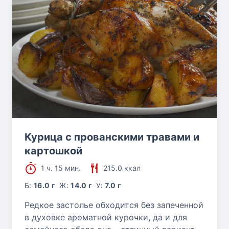
Курица с прованскими травами и
картошкой
1 ч. 15 мин.
215.0 ккал
Б:
16.0 г
Ж:
14.0 г
У:
7.0 г
Редкое застолье обходится без запеченной
в духовке ароматной курочки, да и для