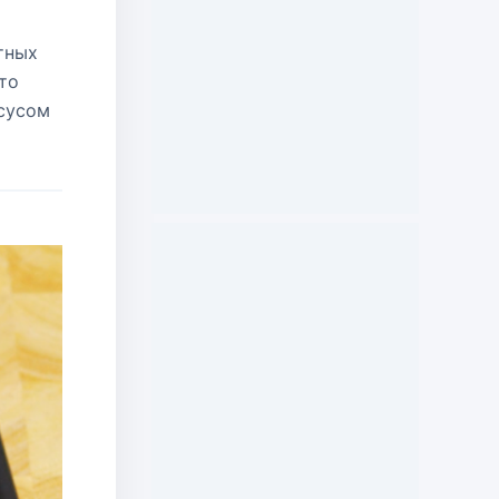
тных
то
ксусом