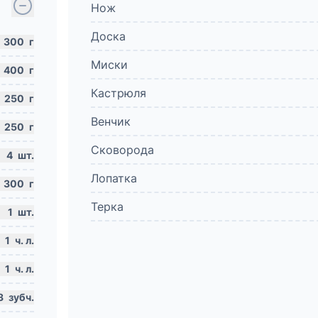
Нож
Доска
300
г
Миски
400
г
Кастрюля
250
г
Венчик
250
г
Сковорода
4
шт.
Лопатка
300
г
Терка
1
шт.
1
ч. л.
1
ч. л.
3
зубч.