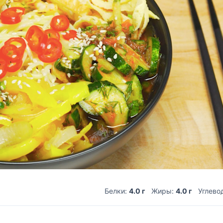
Белки:
4.0 г
Жиры:
4.0 г
Углево