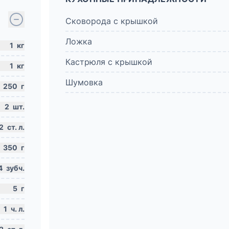
Сковорода с крышкой
Ложка
1
кг
Кастрюля с крышкой
1
кг
Шумовка
250
г
2
шт.
2
ст. л.
350
г
4
зубч.
5
г
1
ч. л.