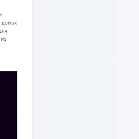
и
х домах
для
 из