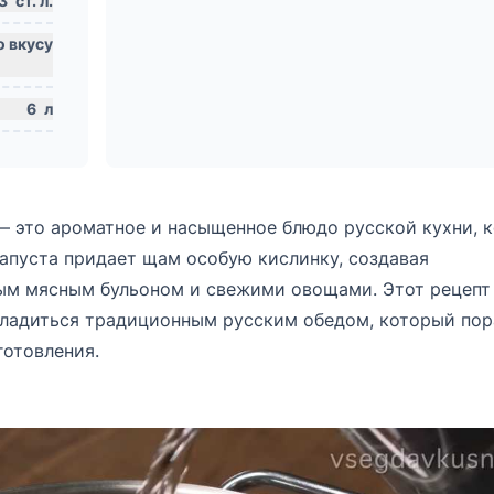
3
ст. л.
6
л
— это ароматное и насыщенное блюдо русской кухни, 
капуста придает щам особую кислинку, создавая
ным мясным бульоном и свежими овощами. Этот рецепт
асладиться традиционным русским обедом, который по
готовления.