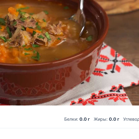
Белки:
0.0 г
Жиры:
0.0 г
Углево