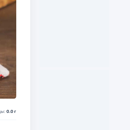
ды:
0.0 г