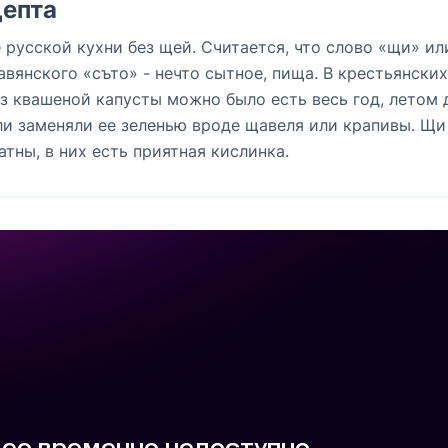
епта
русской кухни без щей. Считается, что слово «щи» ил
вянского «съто» - нечто сытное, пища. В крестьянски
из квашеной капусты можно было есть весь год, летом 
и заменяли ее зеленью вроде щавеля или крапивы. Щи
тны, в них есть приятная кислинка.