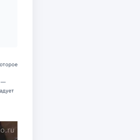
которое
 —
радует