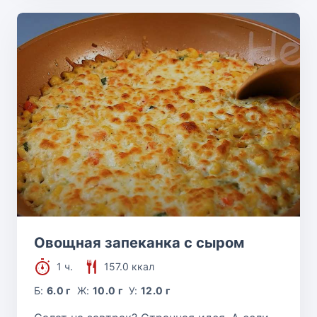
Овощная запеканка с сыром
1 ч.
157.0 ккал
Б:
6.0 г
Ж:
10.0 г
У:
12.0 г