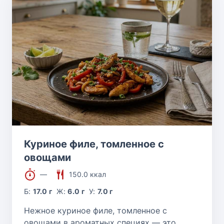
Куриное филе, томленное с
овощами
—
150.0 ккал
Б:
17.0 г
Ж:
6.0 г
У:
7.0 г
Нежное куриное филе, томленное с
овощами в ароматных специях — это