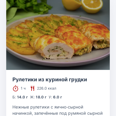
Рулетики из куриной грудки
1 ч
226.0 ккал
Б:
14.0 г
Ж:
18.0 г
У:
6.0 г
Нежные рулетики с яично‑сырной
начинкой, запечённые под румяной сырной