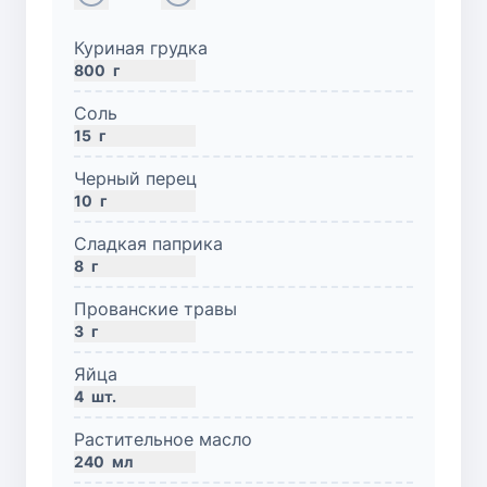
Куриная грудка
800
г
Соль
15
г
Черный перец
10
г
Сладкая паприка
8
г
Прованские травы
3
г
Яйца
4
шт.
Растительное масло
240
мл