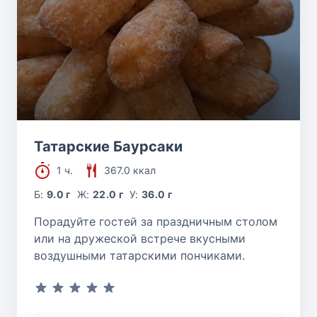
Татарские Баурсаки
1 ч.
367.0 ккал
Б:
9.0 г
Ж:
22.0 г
У:
36.0 г
Порадуйте гостей за праздничным столом
или на дружеской встрече вкусными
воздушными татарскими пончиками.