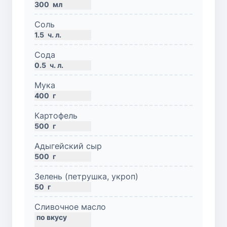
300
мл
Соль
1.5
ч. л.
Сода
0.5
ч. л.
Мука
400
г
Картофель
500
г
Адыгейский сыр
500
г
Зелень (петрушка, укроп)
50
г
Сливочное масло