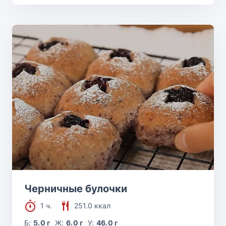
Черничные булочки
1 ч.
251.0 ккал
Б:
5.0 г
Ж:
6.0 г
У:
46.0 г