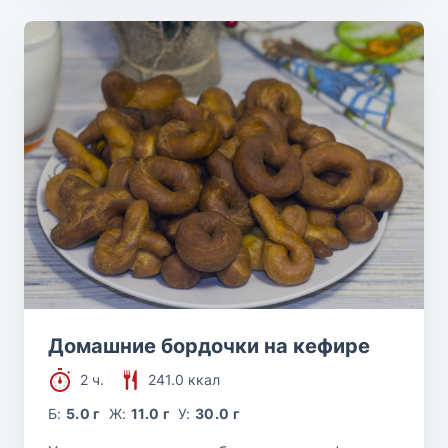
Домашние бордочки на кефире
2 ч.
241.0 ккал
Б:
5.0 г
Ж:
11.0 г
У:
30.0 г