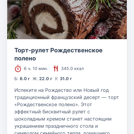
Торт-рулет Рождественское
полено
6 ч. 10 мин.
345.0 ккал
Б:
6.0 г
Ж:
22.0 г
У:
31.0 г
Испеките на Рождество или Новый год
традиционный французский десерт — торт
«Рождественское полено». Этот
эффектный бисквитный рулет с
шоколадным кремом станет настоящим
украшением праздничного стола и
символом семейного тепла, домашнего