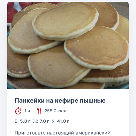
Панкейки на кефире пышные
1 ч.
255.0 ккал
Б:
5.0 г
Ж:
7.0 г
У:
41.0 г
Приготовьте настоящий американский